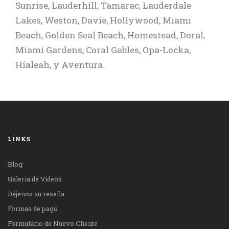
Thiensville, Glendale, Fox Point, Bayside, 
Sunrise, Lauderhill, Tamarac, Lauderdale
Punta Gorda.
Beach, y Riviera Beach
y condado), y Talladega (ciudad y condado)
County, and the cities of Joliet, Aurora, and
Whitefish Bay.
Lakes, Weston, Davie, Hollywood, Miami
Elgin.
Beach, Golden Seal Beach, Homestead, Doral,
Miami Gardens, Coral Gables, Opa-Locka,
Hialeah, y Aventura.
LINKS
Blog
Galeria de Videos
Déjenos su reseña
Formas de pago
Formulario de Nuevo Cliente