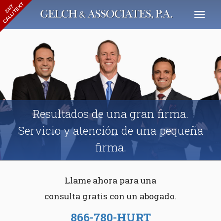
CALL/TEXT
24/7
Resultados de una gran firma.
Servicio y atención de una pequeña
firma.
Llame ahora para una
consulta gratis con un abogado.
866-780-HURT