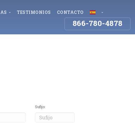
NAS
TESTIMONIOS
CONTACTO
866-780-4878
Mala
tation, FL
Empleo y seguros
Español
les, FL
English
Indemnización por Accidente 
 Myers, FL
Laboral
ter, FL
Disputas y Denegaciones de Seguros
 de 
mingham, AL
Reclamos a Seguros por Lesiones por 
ago, IL
Tormentas
uries
waukee, WI
Sufijo: