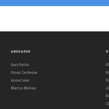
ABOGADOS
U
Gary Gelch
P
Omar Cardenas
N
Anna Lane
F
Martin Mehan
Ju
B
Ch