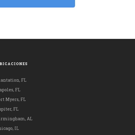
BICACIONES
lantation, FL
apoles, FL
ort Myers, FL
piter, FL
irmingham, AL
icago, IL