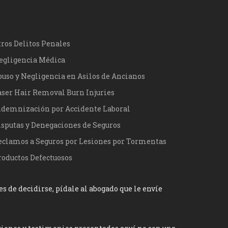
tros Delitos Penales
egligencia Médica
buso y Negligencia en Asilos de Ancianos
aser Hair Removal Burn Injuries
ndemnización por Accidente Laboral
isputas y Denegaciones de Seguros
eclamos a Seguros por Lesiones por Tormentas
roductos Defectuosos
 de decidirse, pídale al abogado que le envíe