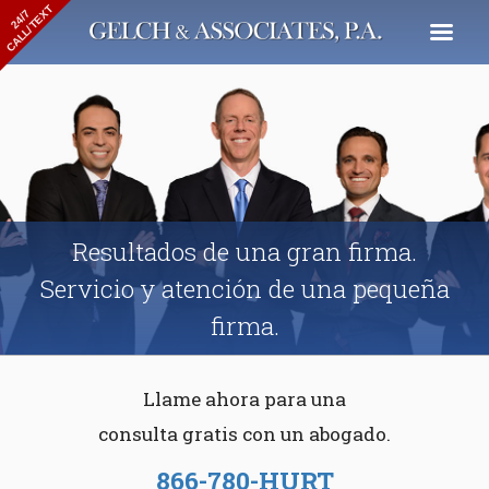
CALL/TEXT
24/7
Resultados de una gran firma.
Servicio y atención de una pequeña
firma.
Llame ahora para una
consulta gratis con un abogado.
866-780-HURT