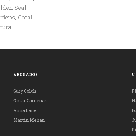
lden Seal
rdens, Coral
tura.
ABOGADOS
U
Gary Gelch
P
Omar Cardenas
N
Anna Lane
F
Martin Mehan
Ju
B