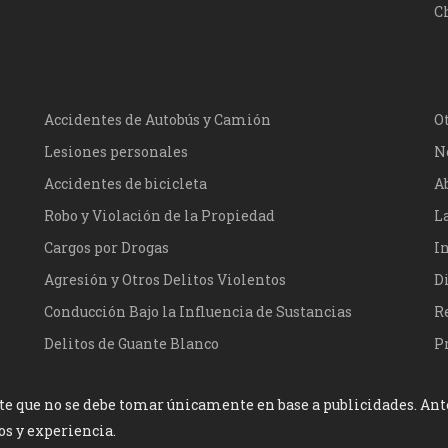
Ch
Accidentes de Autobús y Camión
O
Lesiones personales
N
Accidentes de bicicleta
A
Robo y Violación de la Propiedad
L
Cargos por Drogas
I
Agresión y Otros Delitos Violentos
D
Conducción Bajo la Influencia de Sustancias
R
Delitos de Guante Blanco
P
e que no se debe tomar únicamente en base a publicidades. Antes
os y experiencia.