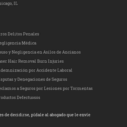
icago, IL
tros Delitos Penales
egligencia Médica
buso y Negligencia en Asilos de Ancianos
aser Hair Removal Burn Injuries
ndemnización por Accidente Laboral
isputas y Denegaciones de Seguros
eclamos a Seguros por Lesiones por Tormentas
roductos Defectuosos
 de decidirse, pídale al abogado que le envíe