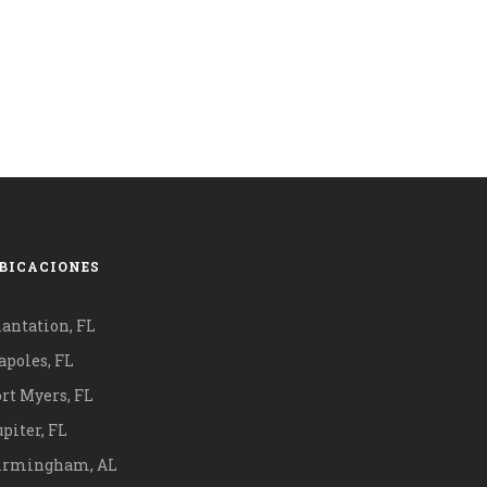
BICACIONES
lantation, FL
apoles, FL
ort Myers, FL
piter, FL
irmingham, AL