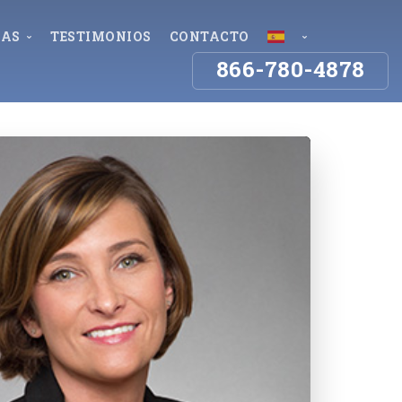
NAS
TESTIMONIOS
CONTACTO
866-780-4878
Mala
tation, FL
Empleo y seguros
Español
les, FL
English
Indemnización por Accidente 
 Myers, FL
Laboral
ter, FL
Disputas y Denegaciones de Seguros
 de 
mingham, AL
Reclamos a Seguros por Lesiones por 
ago, IL
Tormentas
uries
waukee, WI