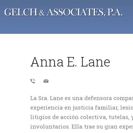
Negligencia
Def
Accidentes de Auto
Robo 
Anna E. Lane
Accidentes de Barco o Crucero
Cargo
Lesiones Cerebrales
Agres
Quemaduras
Condu
Susta
Ataques de Animales
Delit
Negligencia de Seguridad
La Sra. Lane es una defensora comp
Otros
Accidentes de Motocicleta
experiencia en justicia familiar, les
Accidentes de Caídas y Resbalones
litigios de acción colectiva, tutelas
Accidentes de Autobús y Camión
involuntarios. Ella trae su gran expe
Lesiones personales