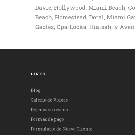
Bay.
Davie, Hollywood, Miami Beach, Go
Elgin.
Beach, Homestead, Doral, Miami Ga
Gables, Opa-Locka, Hialeah, y Aven
LINKS
Blog
Galeria de Videos
Déjenos su reseña
Formas de pago
Formulario de Nuevo Cliente